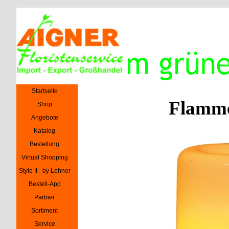
Direkt zum Seiteninhalt
Menü überspringen
Startseite
Flamme
Shop
Angebote
Katalog
Bestellung
Virtual Shopping
Style It - by Lehner
Bestell-App
Partner
Sortiment
Service