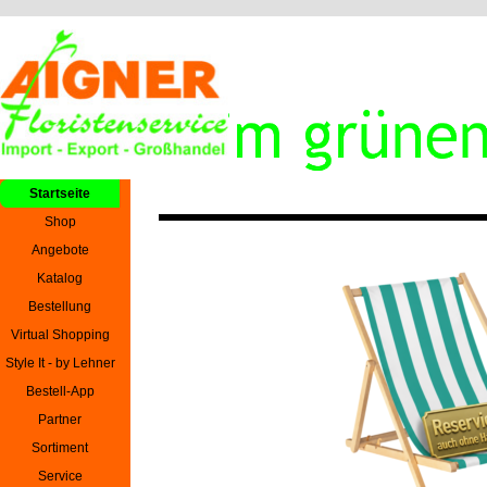
Direkt zum Seiteninhalt
Menü überspringen
Startseite
Shop
Angebote
Katalog
Bestellung
Virtual Shopping
Style It - by Lehner
Bestell-App
Partner
Sortiment
Service